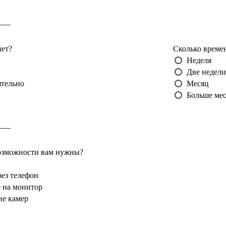
___
нет?
Сколько време
Неделя
Две недели
ятельно
Месяц
Больше ме
___
озможности вам нужны?
ез телефон
 на монитор
ие камер