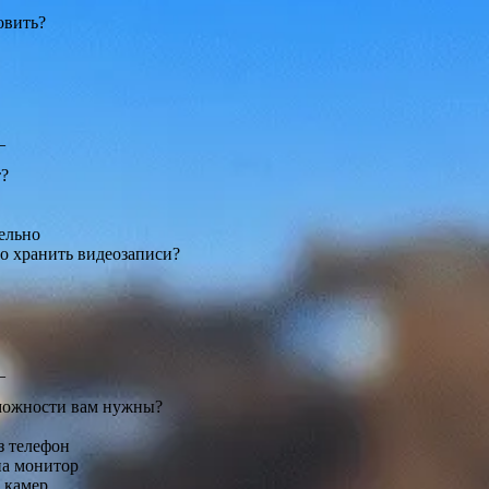
овить?
_
т?
ельно
о хранить видеозаписи?
_
можности вам нужны?
з телефон
на монитор
 камер