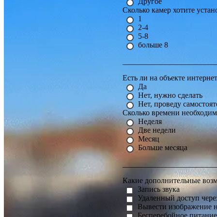
Другое
Сколько камер хотите устан
1
2-4
5-8
больше 8
________________________
Есть ли на объекте интерне
Да
Нет, нужно сделать
Нет, проведу самостоят
Сколько времени необходим
Неделя
Две недели
Месяц
Больше месяца
________________________
Какие дополнительные воз
Запись звука
Удаленный доступ чере
Вывести изображение 
Бесперебойное питание