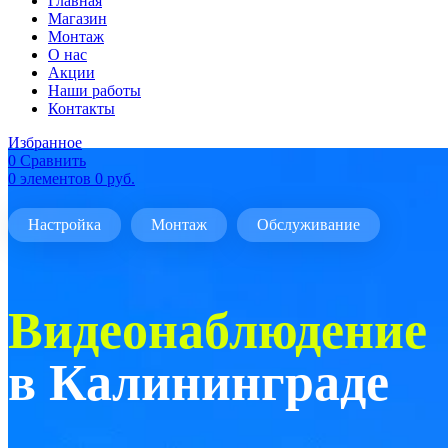
Главная
Магазин
Монтаж
О нас
Акции
Наши работы
Контакты
Избранное
0
Сравнить
0
элементов
0
руб.
Настройка
Монтаж
Обслуживание
Видеонаблюдение
в Калининграде