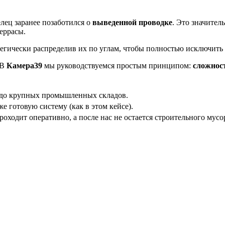
лец заранее позаботился о
выведенной проводке
. Это значител
еррасы.
атегически распределив их по углам, чтобы полностью исключить
 В
Камера39
мы руководствуемся простым принципом:
сложност
с до крупных промышленных складов.
е готовую систему (как в этом кейсе).
ходит оперативно, а после нас не остается строительного мусо