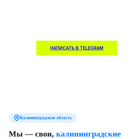
Продажа и интеграция полного спектра оборудования
для безопасности. Проектирование, монтаж и сервис
комплексных систем под ваши задачи.
НАПИСАТЬ В TELEGRAM
Калининградская область
Мы — свои,
калининградские