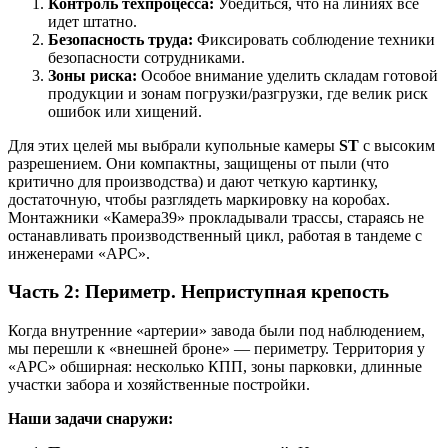
Контроль техпроцесса:
Убедиться, что на линиях все
идет штатно.
Безопасность труда:
Фиксировать соблюдение техники
безопасности сотрудниками.
Зоны риска:
Особое внимание уделить складам готовой
продукции и зонам погрузки/разгрузки, где велик риск
ошибок или хищений.
Для этих целей мы выбрали купольные камеры
ST
с высоким
разрешением. Они компактны, защищены от пыли (что
критично для производства) и дают четкую картинку,
достаточную, чтобы разглядеть маркировку на коробах.
Монтажники «Камера39» прокладывали трассы, стараясь не
останавливать производственный цикл, работая в тандеме с
инженерами «АРС».
Часть 2: Периметр. Неприступная крепость
Когда внутренние «артерии» завода были под наблюдением,
мы перешли к «внешней броне» — периметру. Территория у
«АРС» обширная: несколько КПП, зоны парковки, длинные
участки забора и хозяйственные постройки.
Наши задачи снаружи: