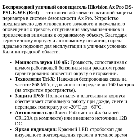
Беспроводной уличный оповещатель Hikvision Ax Pro DS-
PS1-E-WE (Red)
— это ключевой элемент активной защиты
периметра в системе безопасности Ax Pro. Устройство
предназначено для мгновенного звукового и визуального
оповещения о тревоге, отпугивания злоумышленников и
привлечения внимания к охраняемому объекту. Благодаря
герметичному корпусу и автономному питанию, сирена
идеально подходит для эксплуатации в уличных условиях
Калининградской области.
Мощность звука 110 дБ:
Громкость, сопоставимая с
шумом работающей бензопилы или раскатом грома,
гарантированно оповестит округу о вторжении.
Технология Tri-X:
Надежная беспроводная связь на
частоте 868 МГц с дальностью передачи до 1600 метров
(на открытом пространстве).
Защита IP65:
Полная пыле- и влагозащита корпуса
обеспечивает стабильную работу при дожде, снеге и
перепадах температур от -20°C до +60°C.
Автономность до 3 лет:
Работает от 4-х батарей
CR123A (в комплекте) или внешнего источника 12В
DC.
Яркая индикация:
Красный LED-стробоскоп для
визуального подтверждения тревоги в темное время