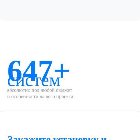
647+
систем
абсолютно под любой бюджет
и особенности вашего проекта
Закажите установку и