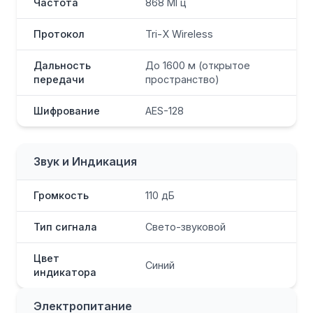
Частота
868 МГц
Протокол
Tri-X Wireless
Дальность
До 1600 м (открытое
передачи
пространство)
Шифрование
AES-128
Звук и Индикация
Громкость
110 дБ
Тип сигнала
Свето-звуковой
Цвет
Синий
индикатора
Электропитание