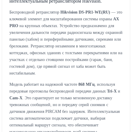
интеллектуальным ретранслятором Hikvision.
Беспроводной ретранслятор
Hikvision DS-PR1-WE(RU)
— это
ключевой элемент для масштабирования системы охраны
AX
PRO
на крупных объектах. Устройство предназначено для
увеличения дальности передачи радиосигнала между охранной
панелью (хабом) и периферийными датчиками, сиренами или
брелоками. Ретранслятор незаменим в многоэтажных
коттеджах, офисных зданиях с толстыми перекрытиями или на
участках с отдельно стоящими постройками (гараж, баня,
гостевой дом), где прямой сигнал от хаба может быть
нестабильным.
Модель работает на надежной частоте
868 МГц
, используя
передовые протоколы беспроводной передачи данных
Tri-X
и
Cam-X
. Это гарантирует не только мгновенную доставку
тревожных сообщений, но и передачу серий снимков с
датчиков движения PIRCAM без задержек. Интеллектуальная
система автоматически подключает датчики, выбирая
оптимальный маршрут сигнала, что обеспечивает
максимальную отказоустойчивость всей системы