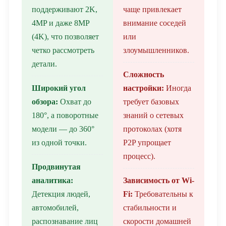
поддерживают 2K,
чаще привлекает
4MP и даже 8MP
внимание соседей
(4K), что позволяет
или
четко рассмотреть
злоумышленников.
детали.
Сложность
Широкий угол
настройки:
Иногда
обзора:
Охват до
требует базовых
180°, а поворотные
знаний о сетевых
модели — до 360°
протоколах (хотя
из одной точки.
P2P упрощает
процесс).
Продвинутая
аналитика:
Зависимость от Wi-
Детекция людей,
Fi:
Требовательны к
автомобилей,
стабильности и
распознавание лиц
скорости домашней