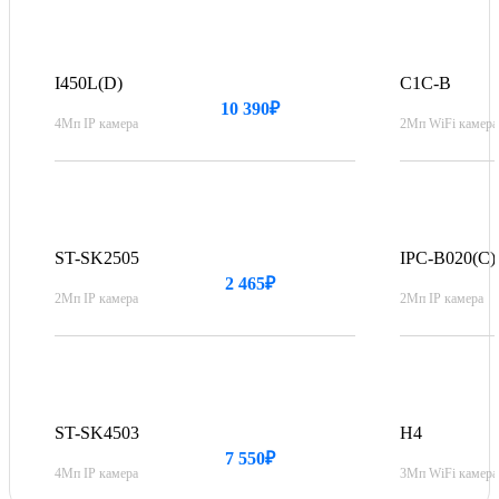
I450L(D)
C1C-B
10 390₽
4Мп IP камера
2Мп WiFi камера
ST-SK2505
IPC-B020(C)
2 465₽
2Мп IP камера
2Мп IP камера
ST-SK4503
H4
7 550₽
4Мп IP камера
3Мп WiFi камера