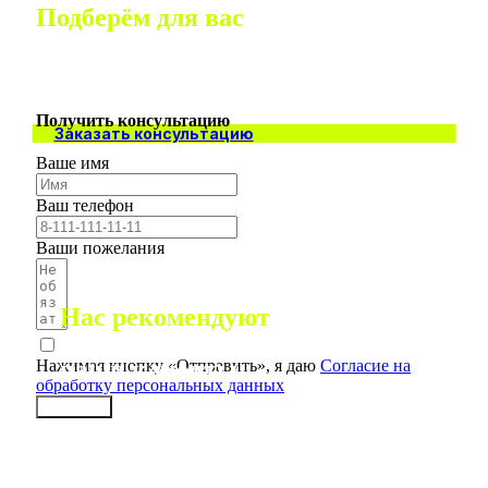
Подберём для вас
индивидуальное
решение
Отправить»,
Нажимая кнопку «Отправить»,
Нажимая кно
Получить консультацию
обработку
я даю
Согласие на обработку
я даю
Соглас
Заказать консультацию
ных
персональных данных
персональны
Ваше имя
Заказать
Заказать
Ваш телефон
Ваши пожелания
Нас рекомендуют
наши клиенты
Нажимая кнопку «Отправить», я даю
Согласие на
обработку персональных данных
Заказать