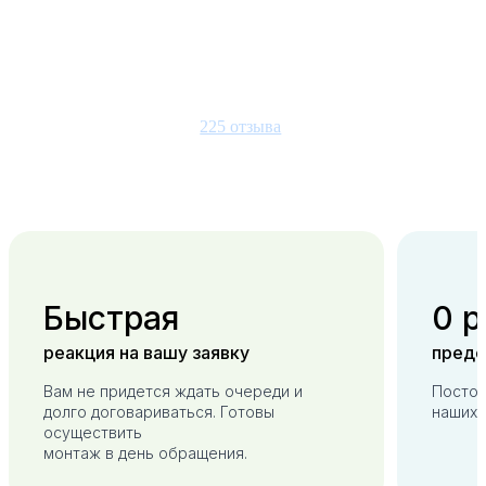
4.9
225 отзыва
Быстрая
0 р
реакция на вашу заявку
предо
Вам не придется ждать очереди и
Постоп
долго договариваться. Готовы
наших 
осуществить
монтаж в день обращения.