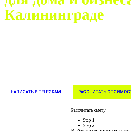
Калининграде
Современные системы контроля доступа с видеосвязь
"под ключ", гарантия качества и сервисное обслуживан
Безопасность вашего имущества начинается с надежно
домофона.
НАПИСАТЬ В TELEGRAM
РАССЧИТАТЬ СТОИМОС
Рассчитать смету
Step 1
Step 2
Выберите где хотите установ