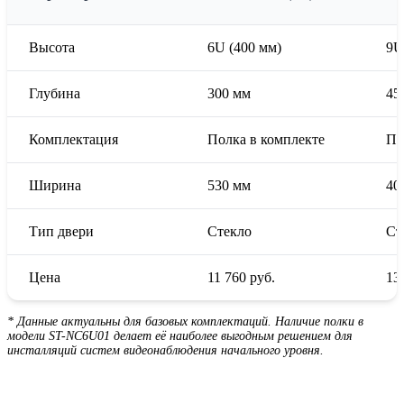
Высота
6U (400 мм)
9U
Глубина
300 мм
45
Комплектация
Полка в комплекте
По
Ширина
530 мм
40
Тип двери
Стекло
Ст
Цена
11 760
руб.
13
* Данные актуальны для базовых комплектаций. Наличие полки в
модели ST-NC6U01 делает её наиболее выгодным решением для
инсталляций систем видеонаблюдения начального уровня.