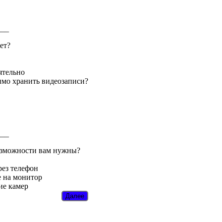
___
ет?
ятельно
имо хранить видеозаписи?
___
озможности вам нужны?
рез телефон
 на монитор
ие камер
Далее