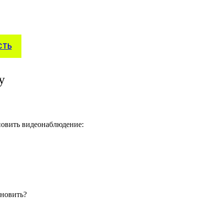
СТЬ
у
новить видеонаблюдение:
ановить?