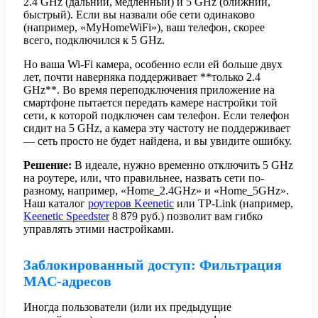
2.4 GHz (дальний, медленный) и 5 GHz (ближний,
быстрый). Если вы назвали обе сети одинаково
(например, «MyHomeWiFi»), ваш телефон, скорее
всего, подключился к 5 GHz.
Но ваша Wi-Fi камера, особенно если ей больше двух
лет, почти наверняка поддерживает **только 2.4
GHz**. Во время переподключения приложение на
смартфоне пытается передать камере настройки той
сети, к которой подключен сам телефон. Если телефон
сидит на 5 GHz, а камера эту частоту не поддерживает
— сеть просто не будет найдена, и вы увидите ошибку.
Решение:
В идеале, нужно временно отключить 5 GHz
на роутере, или, что правильнее, назвать сети по-
разному, например, «Home_2.4GHz» и «Home_5GHz».
Наш каталог
роутеров Keenetic
или TP-Link (например,
Keenetic Speedster
8 879
руб.
) позволит вам гибко
управлять этими настройками.
Заблокированный доступ: Фильтрация
MAC-адресов
Иногда пользователи (или их предыдущие