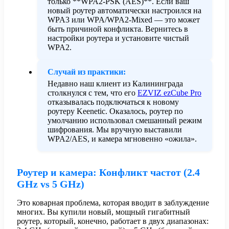
только **WPA2-PSK (AES)**. Если ваш
новый роутер автоматически настроился на
WPA3 или WPA/WPA2-Mixed — это может
быть причиной конфликта. Вернитесь в
настройки роутера и установите чистый
WPA2.
Случай из практики:
Недавно наш клиент из Калининграда
столкнулся с тем, что его
EZVIZ ezCube Pro
отказывалась подключаться к новому
роутеру Keenetic. Оказалось, роутер по
умолчанию использовал смешанный режим
шифрования. Мы вручную выставили
WPA2/AES, и камера мгновенно «ожила».
Роутер и камера: Конфликт частот (2.4
GHz vs 5 GHz)
Это коварная проблема, которая вводит в заблуждение
многих. Вы купили новый, мощный гигабитный
роутер, который, конечно, работает в двух диапазонах: