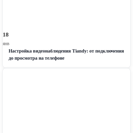
фактором также является использование надежного пароля для
доступа к мобильному приложению, чтобы предотвратить
несанкционированный доступ.
18
ЯНВ
Настройка видеонаблюдения Tiandy: от подключения
до просмотра на телефоне