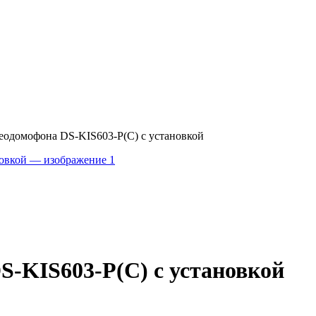
деодомофона DS-KIS603-P(C) с установкой
S-KIS603-P(C) с установкой