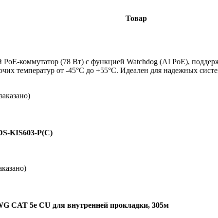
Товар
oE-коммутатор (78 Вт) с функцией Watchdog (AI PoE), поддерж
чих температур от -45°C до +55°C. Идеален для надежных сист
заказано)
DS-KIS603-P(C)
аказано)
WG CAT 5e CU для внутренней прокладки, 305м