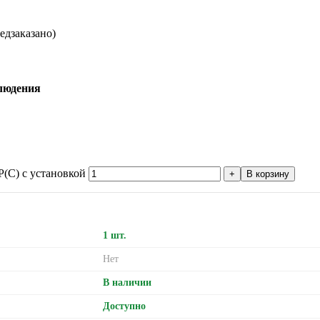
едзаказано)
людения
(C) с установкой
В корзину
1 шт.
Нет
В наличии
Доступно