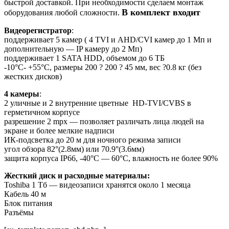
быстрой доставкой. При необходимости сделаем монтаж
В комплект входит
оборудования любой сложности.
Видеорегистратор
:
поддерживает 5 камер ( 4 TVI и AHD/CVI камер до 1 Мп и
дополнительную — IP камеру до 2 Мп)
поддерживает 1 SATA HDD, объемом до 6 ТБ
-10°C- +55°C, размеры 200 ? 200 ? 45 мм, вес ?0.8 кг (без
жестких дисков)
4 камеры
:
2 уличные и 2 внутренние цветные HD-TVI/CVBS в
герметичном корпусе
разрешение 2 mpx — позволяет различать лица людей на
экране и более мелкие надписи
ИК-подсветка до 20 м для ночного режима записи
угол обзора 82°(2.8мм) или 70.9°(3.6мм)
защита корпуса IP66, -40°С — 60°С, влажность не более 90%
Жесткий диск и расходные материалы:
Toshiba 1 Тб — видеозаписи хранятся около 1 месяца
Кабель 40 м
Блок питания
Разъёмы