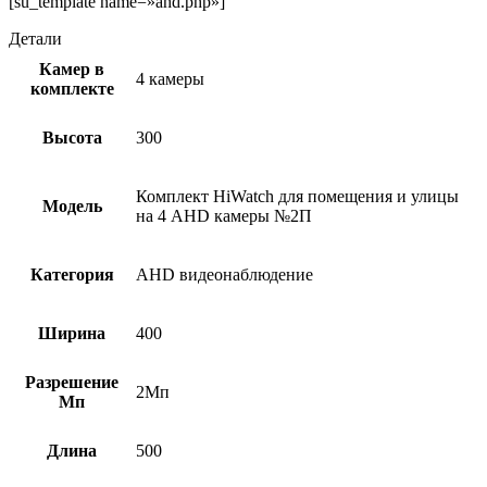
[su_template name=»ahd.php»]
Детали
Камер в
4 камеры
комплекте
Высота
300
Комплект HiWatch для помещения и улицы
Модель
на 4 AHD камеры №2П
Категория
AHD видеонаблюдение
Ширина
400
Разрешение
2Мп
Мп
Длина
500