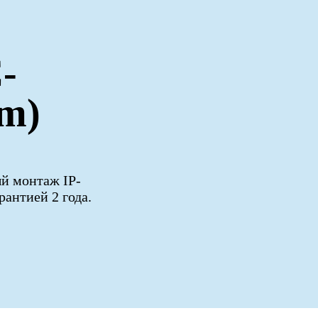
-
m)
ый монтаж IP-
антией 2 года.