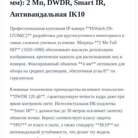
мм): 2 Мп, DWDR, Smart IR,
Антивандальная IK10
Профессиональная купольная IP-камера **HiWatch DS-
I253M(С)** разработана для круглосуточного мониторинга в
самых сложных уличных условиях. Матрица **2 Мп Full
HD** (1920×1080) обеспечивает высокую детализацию
изображения, критически важную для распознавания лиц и
номеров. Фиксированный объектив **4 мм** оптимален для
обзора на средних дистанциях, обеспечивая углы 87° по
горизонтали.
Ключевые технические преимущества включают технологию
**DWDR 120 дБ**, гарантирующую четкость кадра даже при
ярком контровом свете. Интеллектуальная ИК-подсветка
**Smart IR** с дальностью до 30 метров исключает засветку
объектов ночью. Корпус соответствует классу защиты
**IP67** от влаги и пыли, а также стандарту **IK10** по
антивандальной устойчивости, что делает эту модель