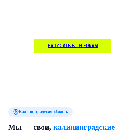
Продажа и интеграция полного спектра оборудования
для безопасности. Проектирование, монтаж и сервис
комплексных систем под ваши задачи.
НАПИСАТЬ В TELEGRAM
Калининградская область
Мы — свои,
калининградские