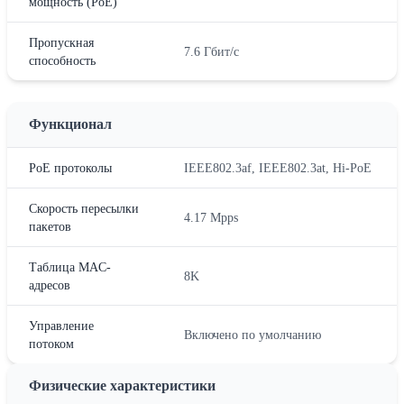
мощность (PoE)
Пропускная
7.6 Гбит/с
способность
Функционал
PoE протоколы
IEEE802.3af, IEEE802.3at, Hi-PoE
Скорость пересылки
4.17 Mpps
пакетов
Таблица MAC-
8K
адресов
Управление
Включено по умолчанию
потоком
Физические характеристики