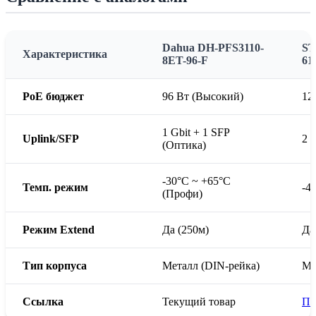
Dahua DH-PFS3110-
ST
Характеристика
8ET-96-F
61
PoE бюджет
96 Вт (Высокий)
12
1 Gbit + 1 SFP
Uplink/SFP
2 G
(Оптика)
-30°C ~ +65°C
Темп. режим
-4
(Профи)
Режим Extend
Да (250м)
Да
Тип корпуса
Металл (DIN-рейка)
Ме
Ссылка
Текущий товар
Пе