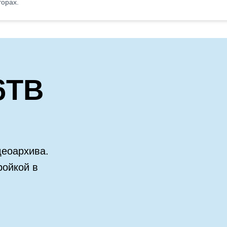
торах.
6TB
еоархива.
ройкой в