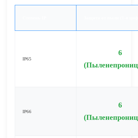
Степень IP
Защита от пыли (1-я циф
6
IP65
(Пыленепрониц
6
IP66
(Пыленепрониц