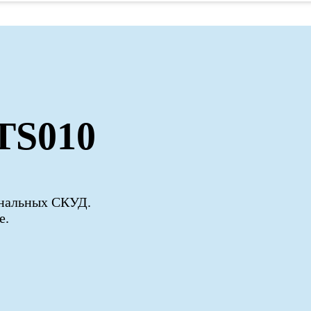
TS010
ональных СКУД.
е.