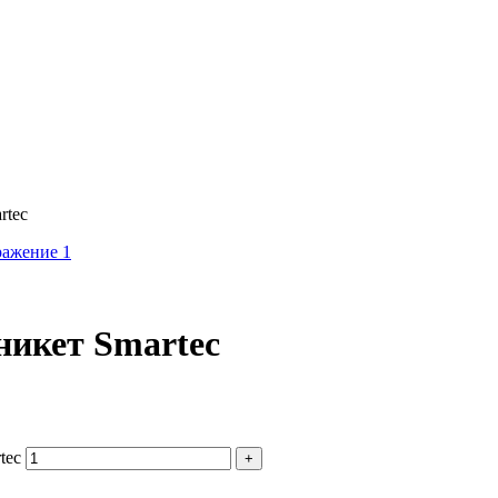
rtec
никет Smartec
tec