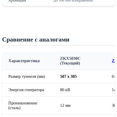
Архивация
До 100 000 изображений
Сравнение с аналогами
ZKX5030C
Характеристика
ZK
(Текущий)
Размер туннеля (мм)
507 x 305
61
Энергия генератора
80 кВ
14
Проникновение
12 мм
30
(сталь)