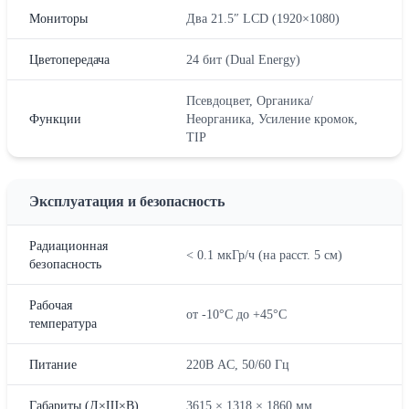
Мониторы
Два 21.5″ LCD (1920×1080)
Цветопередача
24 бит (Dual Energy)
Псевдоцвет, Органика/
Функции
Неорганика, Усиление кромок,
TIP
Эксплуатация и безопасность
Радиационная
< 0.1 мкГр/ч (на расст. 5 см)
безопасность
Рабочая
от -10°C до +45°C
температура
Питание
220В AC, 50/60 Гц
Габариты (Д×Ш×В)
3615 × 1318 × 1860 мм