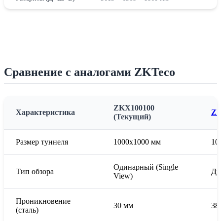
Сравнение с аналогами ZKTeco
ZKX100100
Характеристика
ZK
(Текущий)
Размер туннеля
1000х1000 мм
10
Одинарный (Single
Тип обзора
Дв
View)
Проникновение
30 мм
38
(сталь)