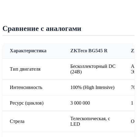
Сравнение с аналогами
Характеристика
ZKTeco BG545 R
ZK
Бесколлекторный DC
A
Тип двигателя
(24В)
Эл
Интенсивность
100% (High Intensive)
70
Ресурс (циклов)
3 000 000
1 
Телескопическая, с
Стрела
Об
LED