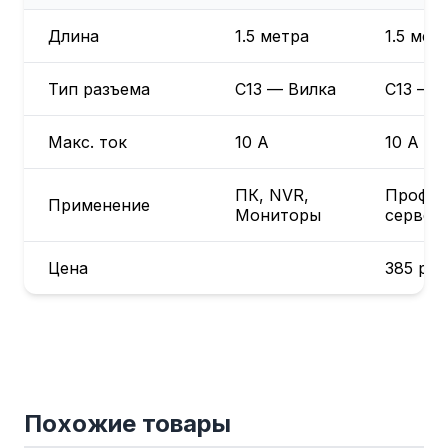
Длина
1.5 метра
1.5 мет
Тип разъема
C13 — Вилка
C13 — 
Макс. ток
10 А
10 А (ус
ПК, NVR,
Проф.
Применение
Мониторы
сервер
Цена
385
руб
Похожие товары