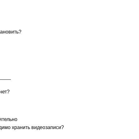
тановить?
____
нет?
ятельно
димо хранить видеозаписи?