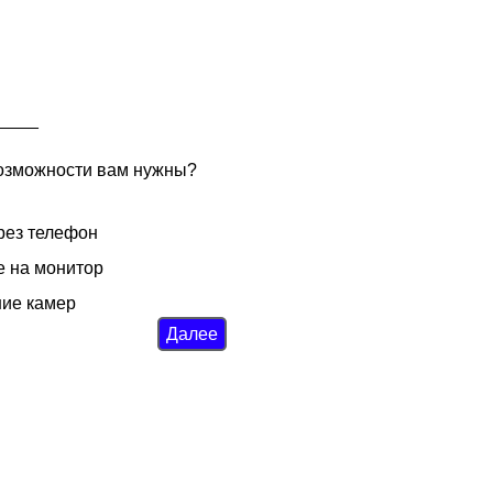
____
озможности вам нужны?
рез телефон
 на монитор
ние камер
Далее