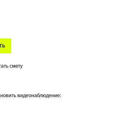
я для безопасности. Проектирование, монтаж и серв
ТЬ
ать смету
ановить видеонаблюдение: