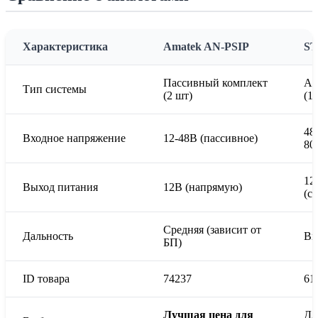
Характеристика
Amatek AN-PSIP
ST
Пассивный комплект
Ак
Тип системы
(2 шт)
(1
48
Входное напряжение
12-48В (пассивное)
802
12
Выход питания
12В (напрямую)
(с
Средняя (зависит от
Дальность
Вы
БП)
ID товара
74237
61
Лучшая цена для
Дл