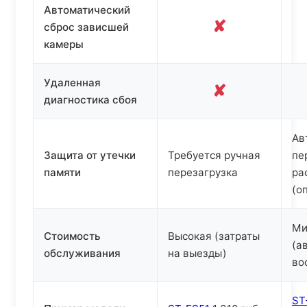
Автоматический
✘
сброс зависшей
камеры
Удаленная
✘
диагностика сбоя
Ав
Защита от утечки
Требуется ручная
пе
памяти
перезагрузка
ра
(о
Ми
Стоимость
Высокая (затраты
(а
обслуживания
на выезды)
во
ST