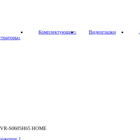
Комплектующие
Видеоглазки
страторы
T-NVR-S0605H65 HOME