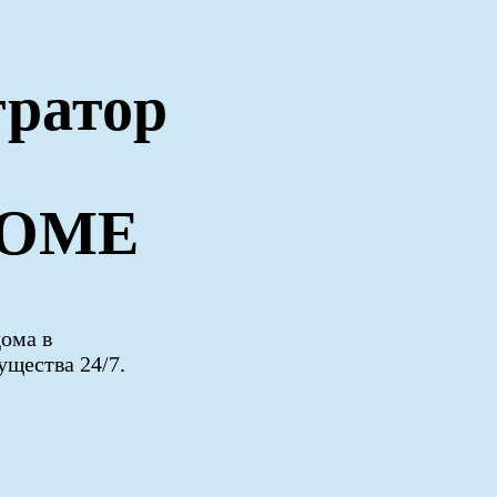
тратор
HOME
дома в
щества 24/7.