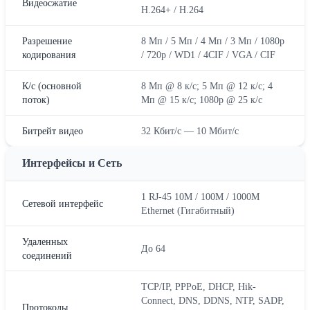
Видеосжатие
H.264+ / H.264
Разрешение
8 Мп / 5 Мп / 4 Мп / 3 Мп / 1080p
кодирования
/ 720p / WD1 / 4CIF / VGA / CIF
К/с (основной
8 Мп @ 8 к/с; 5 Мп @ 12 к/с; 4
поток)
Мп @ 15 к/с; 1080p @ 25 к/с
Битрейт видео
32 Кбит/с — 10 Мбит/с
Интерфейсы и Сеть
1 RJ-45 10M / 100M / 1000M
Сетевой интерфейс
Ethernet (Гигабитный)
Удаленных
До 64
соединений
TCP/IP, PPPoE, DHCP, Hik-
Connect, DNS, DDNS, NTP, SADP,
Протоколы