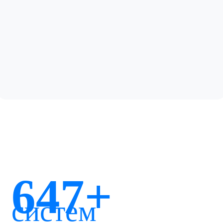
647+
систем