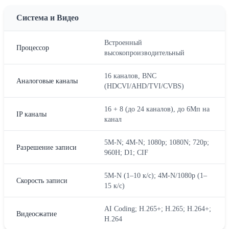
Система и Видео
Встроенный
Процессор
высокопроизводительный
16 каналов, BNC
Аналоговые каналы
(HDCVI/AHD/TVI/CVBS)
16 + 8 (до 24 каналов), до 6Мп на
IP каналы
канал
5M-N; 4M-N; 1080p; 1080N; 720p;
Разрешение записи
960H; D1; CIF
5M-N (1–10 к/с); 4M-N/1080p (1–
Скорость записи
15 к/с)
AI Coding; H.265+; H.265; H.264+;
Видеосжатие
H.264