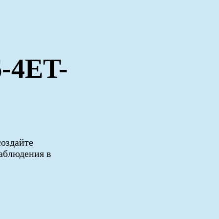
-4ET-
создайте
аблюдения в