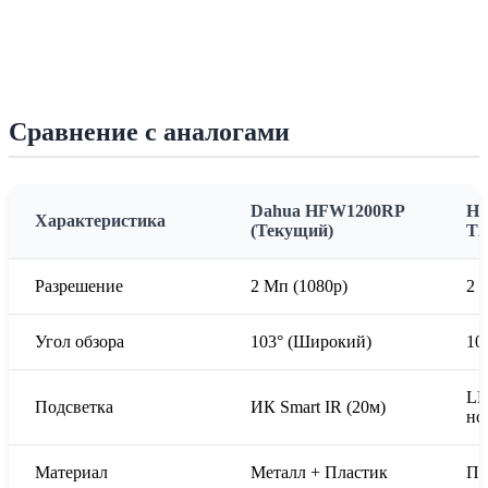
Сравнение с аналогами
Dahua HFW1200RP
Hi
Характеристика
(Текущий)
T2
Разрешение
2 Мп (1080p)
2 
Угол обзора
103° (Широкий)
10
LE
Подсветка
ИК Smart IR (20м)
но
Материал
Металл + Пластик
Пл