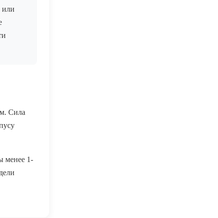
 или
е
ти
м. Сила
рпусу
ы менее 1-
дели