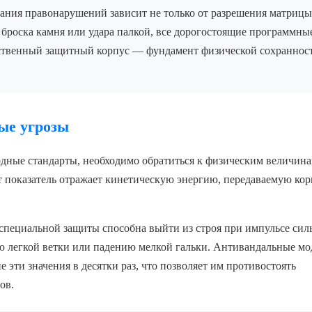
ния правонарушений зависит не только от разрешения матрицы
 броска камня или удара палкой, все дорогостоящие программны
ественный защитный корпус — фундамент физической сохраннос
ные угрозы
дные стандарты, необходимо обратиться к физическим величина
от показатель отражает кинетическую энергию, передаваемую ко
специальной защиты способна выйти из строя при импульсе сил
ю легкой ветки или падению мелкой гальки. Антивандальные мо
эти значения в десятки раз, что позволяет им противостоять
ов.