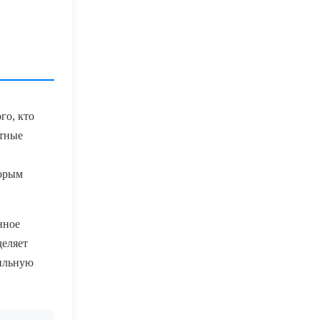
го, кто
ртные
торым
нное
деляет
бильную