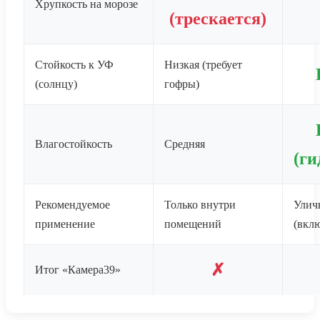
Хрупкость на морозе
(трескается)
Стойкость к УФ
Низкая (требует
(солнцу)
гофры)
Влагостойкость
Средняя
(ги
Рекомендуемое
Только внутри
Улич
применение
помещений
(вкл
✗
Итог «Камера39»