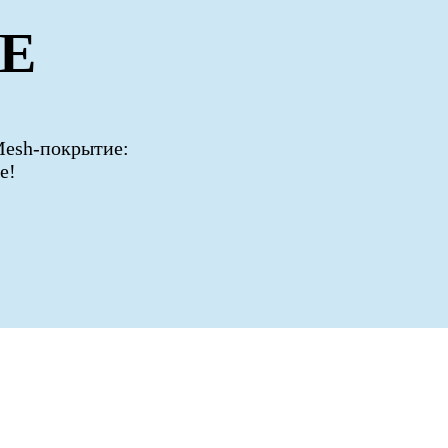
SE
Mesh-покрытие:
е!