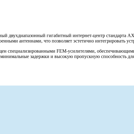
ый двухдиапазонный гигабитный интернет-центр стандарта AX
роенными антеннами, что позволяет эстетично интегрировать у
нащен специализированными FEM-усилителями, обеспечивающими
ует минимальные задержки и высокую пропускную способность дл