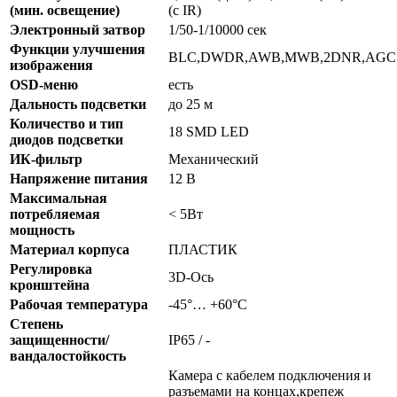
(мин. освещение)
(с IR)
Электронный затвор
1/50-1/10000 сек
Функции улучшения
BLC,DWDR,AWB,MWB,2DNR,AGC
изображения
OSD-меню
есть
Дальность пoдсветки
до 25 м
Количество и тип
18 SMD LED
диодов подсветки
ИК-фильтр
Механический
Напряжение питания
12 В
Максимальная
потребляемая
< 5Вт
мощность
Материал корпуса
ПЛАСТИК
Регулировка
3D-Ось
кронштейна
Рабочая температура
-45°… +60°С
Степень
защищенности/
IP65 / -
вандалостойкость
Камера с кабелем подключения и
разъемами на концах,крепеж