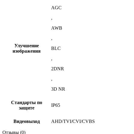
AGC
,
AWB
,
Улучшение
BLC
изображения
,
2DNR
,
3D NR
Стандарты по
IP65
защите
Видеовыход
AHD/TVI/CVI/CVBS
Отзывы (0)