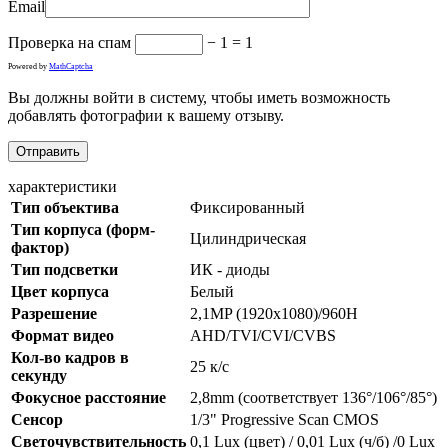
Email
Проверка на спам
− 1 = 1
Powered by
MathCaptcha
Вы должны войти в систему, чтобы иметь возможность
добавлять фотографии к вашему отзыву.
характеристики
Тип объектива
Фиксированный
Тип корпуса (форм-
Цилиндрическая
фактор)
Тип подсветки
ИК - диоды
Цвет корпуса
Белый
Разрешение
2,1MP (1920х1080)/960H
Формат видео
AHD/TVI/CVI/CVBS
Кол-во кадров в
25 к/с
секунду
Фокусное расстояние
2,8mm (соответствует 136°/106°/85°)
Сенсор
1/3" Progressive Scan CMOS
Светочувствительность
0,1 Lux (цвет) / 0,01 Lux (ч/б) /0 Lux