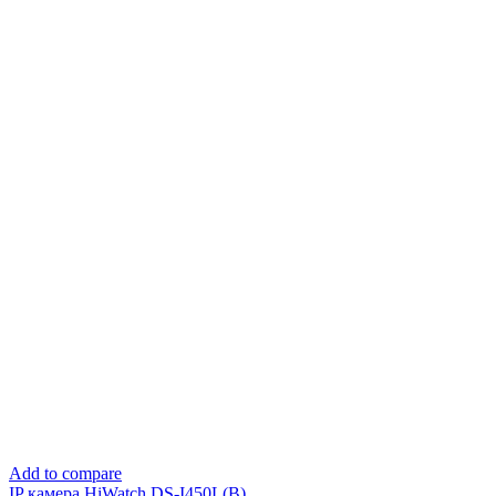
Add to compare
IP камера HiWatch DS-I450L(B)