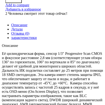
Заказать
Add to compare
Добавить в избранное
2
Человека смотрит этот товар сейчас!
Описание
Детали
Отзывы (0)
характеристики
Описание
Её цилиндрическая форма, сенсор 1/3″ Progressive Scan CMOS
и фокусное расстояние 2,8 мм (соответствующее углам обзора
136° по горизонтали, 106° по вертикали и 85° по диагонали)
делают её удобной для мониторинга широких областей.
Дальность ИК подсветки составляет до 25 метров при помощи
18 SMD светодиодов. Эта камера имеет степень защиты IP65,
что обеспечивает защиту от пыли и воды, и работает в
диапазоне температур от -45°C до +60°C. Камера способна
осуществлять запись с частотой 25 кадров в секунду, и у неё
есть OSD-меню (On-Screen Display), что позволяет
настраивать параметры изображения, такие как BLC
(компенсация заднего света), DWDR (широкий динамический
диапазон), AWB (автоматический баланс белого), MWB