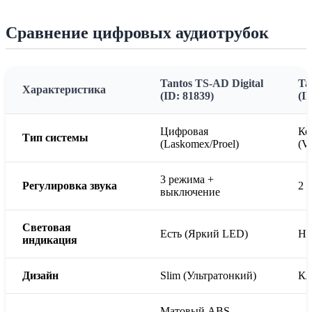
Сравнение цифровых аудиотрубок
Tantos TS-AD Digital
Ta
Характеристика
(ID: 81839)
(I
Цифровая
Ко
Тип системы
(Laskomex/Proel)
(Vi
3 режима +
Регулировка звука
2 
выключение
Световая
Есть (Яркий LED)
Не
индикация
Дизайн
Slim (Ультратонкий)
Кл
Матовый ABS-