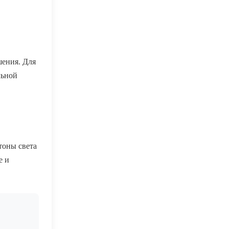
шения. Для
льной
тоны света
е и