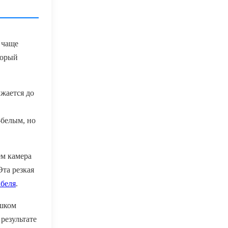
 чаще
торый
ижается до
-белым, но
ём камера
Эта резкая
абеля
.
ишком
результате