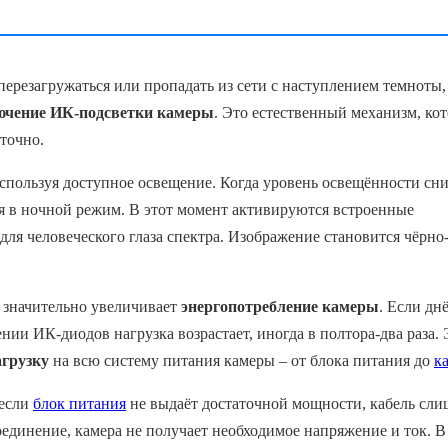
перезагружаться или пропадать из сети с наступлением темноты,
ючение ИК-подсветки камеры
. Это естественный механизм, ко
точно.
используя доступное освещение. Когда уровень освещённости сн
я в ночной режим. В этот момент активируются встроенные
для человеческого глаза спектра. Изображение становится чёрно
 значительно увеличивает
энергопотребление камеры
. Если дн
ии ИК-диодов нагрузка возрастает, иногда в полтора-два раза. 
грузку
на всю систему питания камеры – от блока питания до
к
 если
блок питания
не выдаёт достаточной мощности, кабель сл
оединение, камера не получает необходимое напряжение и ток. В 