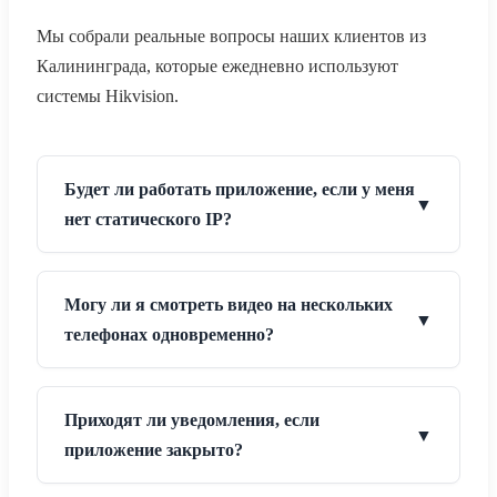
Мы собрали реальные вопросы наших клиентов из
Калининграда, которые ежедневно используют
системы Hikvision.
Будет ли работать приложение, если у меня
▼
нет статического IP?
Да, в этом и прелесть технологии P2P. Приложение
Могу ли я смотреть видео на нескольких
связывается с камерой через облачный сервер-
▼
посредник. Вам достаточно любого интернета, будь то
телефонах одновременно?
оптоволокно или 4G-модем. Например, мы часто
ставим такие решения на стройках, где из связи
Конечно. Вы можете либо зайти под одним логином
только
4G-роутер с сим-картой
.
Приходят ли уведомления, если
на разных устройствах, либо использовать функцию
▼
«Поделиться устройством». Второй вариант
приложение закрыто?
правильнее — вы даете доступ другому аккаунту