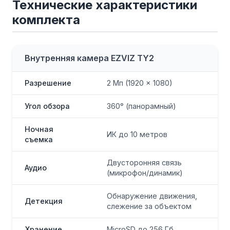
Технические характеристики
комплекта
Внутренняя камера EZVIZ TY2
Разрешение
2 Мп (1920 × 1080)
Угол обзора
360° (панорамный)
Ночная
ИК до 10 метров
съемка
Двусторонняя связь
Аудио
(микрофон/динамик)
Обнаружение движения,
Детекция
слежение за объектом
Хранение
MicroSD до 256 Гб