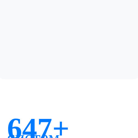
647+
систем