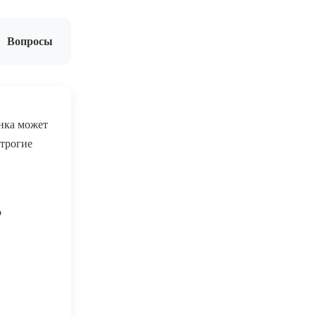
Вопросы
нка может
строгие
о