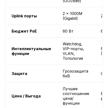
(GUI/Веб)
2 × 1000M
Uplink порты
2 ×
(Gigabit)
Бюджет PoE
60 Вт
65 
Watchdog,
Интеллектуальные
VIP-порты,
Реж
функции
VLAN,
(25
Топология
Грозозащита
Защита
Ста
6кВ
Лучшее
соотношение
Баз
Цена / Выгода
цена/
ре
функции