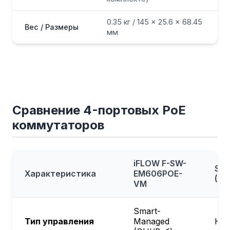
0.35 кг / 145 × 25.6 × 68.45
Вес / Размеры
мм
Сравнение 4-портовых PoE
коммутаторов
iFLOW F-SW-
ST-
Характеристика
EM606POE-
(ID
VM
Smart-
Тип управления
Managed
Неу