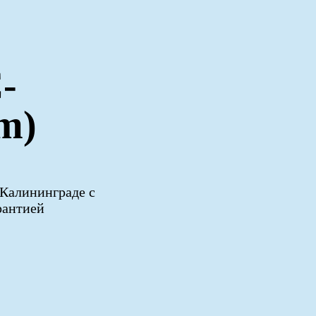
-
m)
Калининграде с
рантией