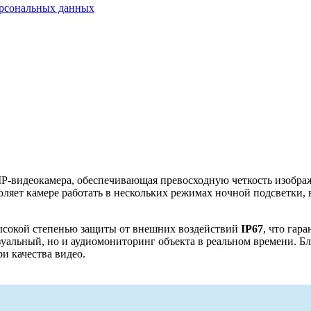
ерсональных данных
P-видеокамера, обеспечивающая превосходную четкость изображ
воляет камере работать в нескольких режимах ночной подсветки
ысокой степенью защиты от внешних воздействий
IP67
, что гар
зуальный, но и аудиомониторинг объекта в реальном времени. Б
и качества видео.