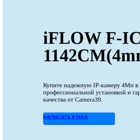
iFLOW F-IC
1142CM(4m
Купите надежную IP-камеру 4Мп в 
профессиональной установкой и га
качества от Camera39.
НАПИСАТЬ В MAX