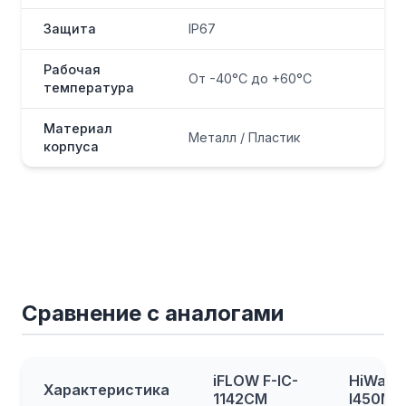
Защита
IP67
Рабочая
От -40°C до +60°C
температура
Материал
Металл / Пластик
корпуса
Сравнение с аналогами
iFLOW F-IC-
HiWatc
Характеристика
1142CM
I450M(