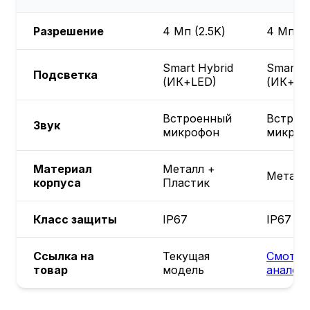
Разрешение
4 Мп (2.5K)
4 Мп (2
Smart Hybrid
Smart H
Подсветка
(ИК+LED)
(ИК+LE
Встроенный
Встрое
Звук
микрофон
микроф
Материал
Металл +
Металл
корпуса
Пластик
Класс защиты
IP67
IP67
Ссылка на
Текущая
Смотре
товар
модель
аналог