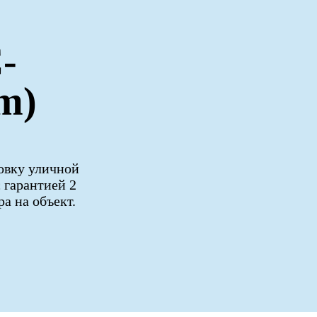
-
m)
овку уличной
 гарантией 2
а на объект.